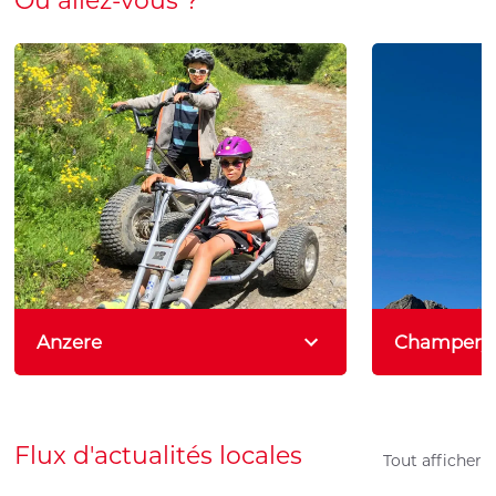
Où allez-vous ?
Anzere
Champery
Station exposée plein sud, vue 180°
Niché au
sur les Alpes Valaisannes. Idéale pour
montagneux
les familles avec sa piste gratuite au
des Dents
centre du village.
représente l
Flux d'actualités locales
Tout afficher
pour expl
environnan